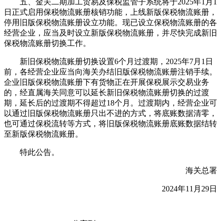
五、金关二期加工贸易及保税监管子系统将于
2025
年
1
月
1
日正式启用保税物流账册核销功能，上线新版保税物流账册，
停用旧版保税物流账册设立功能。现已设立保税物流账册的各
经营企业，应当及时设立新版保税物流账册，并尽快完成新旧
保税物流账册切换工作。
新旧保税物流账册切换设置
6
个月过渡期，
2025
年
7
月
1
日
前，各经营企业应当向海关办结旧版保税物流账册注销手续。
企业旧版保税物流账册下有货物正在开展保税展示交易业务
的，经直属海关同意可以延长新旧保税物流账册切换的过渡
期，延长后的过渡期不得超过
18
个月。过渡期内，经营企业可
以通过旧版保税物流账册只出不进的方式，将底账数据清零，
也可通过保税流转等方式，将旧版保税物流账册底账数据结转
至新版保税物流账册。
特此公告。
海关总署
2024
年
11
月
29
日