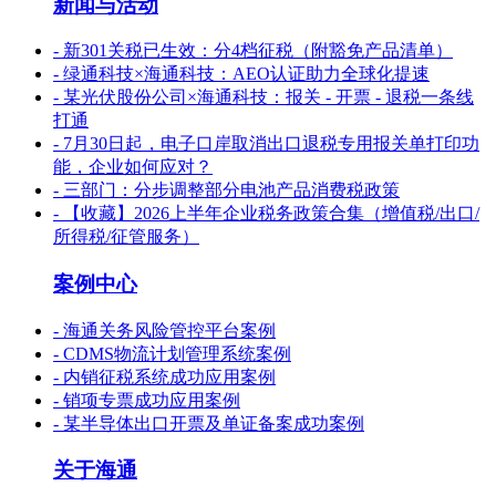
新闻与活动
- 新301关税已生效：分4档征税（附豁免产品清单）
- 绿通科技×海通科技：AEO认证助力全球化提速
- 某光伏股份公司×海通科技：报关 - 开票 - 退税一条线
打通
- 7月30日起，电子口岸取消出口退税专用报关单打印功
能，企业如何应对？
- 三部门：分步调整部分电池产品消费税政策
- 【收藏】2026上半年企业税务政策合集（增值税/出口/
所得税/征管服务）
案例中心
- 海通关务风险管控平台案例
- CDMS物流计划管理系统案例
- 内销征税系统成功应用案例
- 销项专票成功应用案例
- 某半导体出口开票及单证备案成功案例
关于海通