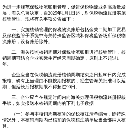
为进一步规范保税物流账册管理，促进保税物流业务高质量发
展，海关总署决定，自
2025
年
1
月
1
日起，对保税物流账册实施
核销管理。现将有关事项公告如下：
一、实施核销管理的保税物流账册包括金关二期加工贸易
及保税监管子系统中海关特殊监管区域和保税监管场所保税物
流账册，设备账册除外。
二、海关按照核销周期对保税物流账册进行核销管理，核
销周期可结合企业实际生产经营周期确定，原则上不超过
1
年。
企业应当在保税物流账册核销周期结束之日起
60
日内完成
报核。确有正当理由不能按期报核的，经主管海关批准可以延
期，但延长后报核期限不得超过
90
日。
三、企业应当在规定时间内向海关办理保税物流账册报核
手续，如实报送本核销周期内的下列电子数据：
（一）参与本核销周期核算的保税核注清单编号，除特殊
情况外，本核销周期内已核扣的保税核注清单应当全部纳入核
算。