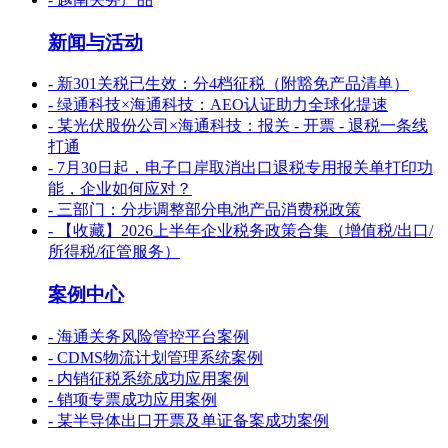
新闻与活动
- 新301关税已生效：分4档征税（附豁免产品清单）
- 绿通科技×海通科技：AEO认证助力全球化提速
- 某光伏股份公司×海通科技：报关 - 开票 - 退税一条线
打通
- 7月30日起，电子口岸取消出口退税专用报关单打印功
能，企业如何应对？
- 三部门：分步调整部分电池产品消费税政策
- 【收藏】2026上半年企业税务政策合集（增值税/出口/
所得税/征管服务）
案例中心
- 海通关务风险管控平台案例
- CDMS物流计划管理系统案例
- 内销征税系统成功应用案例
- 销项专票成功应用案例
- 某半导体出口开票及单证备案成功案例