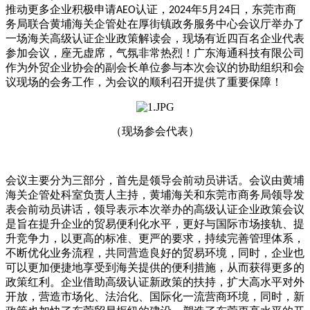
推动更多企业积极申请
认证，
年
月
日，东莞市商
AEO
2024
5
24
务局联合黄埔海关企管处在厚街镇政务服务中心会议厅举办了
一场海关高级认证企业政策解读会，
现场
有近四
百名
企业代表
参加会议
，座无虚席，气氛非常热烈！
广东海通科技有限公司
作为外贸企业协会的副会长单位参与本次会议的协助组织和会
议现场的会务工作，为会议的顺利召开提供了重要保障！
（现场参会代表）
会议主要分为三部分，首先是领导会前动员讲话。会议由黄埔
海关企管处科室负责人主持，黄埔海关和东莞市商务局领导发
表会前动员讲话，领导表示本次举办的高级认证企业政策会议
是旨在提升企业的贸易便利化水平，更好与国际市场接轨、提
升竞争力，以更高的标准、更严的要求，持续完善管理体系，
不断优化业务流程，共同营造良好的贸易环境，同时，企业也
可以更加便捷地享受到海关提供的便利措施，从而获得更多的
政策红利。企业借助高级认证新政策的扶持，扩大高水平对外
开放，营造市场化、法治化、国际化一流营商环境，同时，新