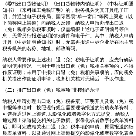
《委托出口货物证明》《出口货物转内销证明》《中标证明通
知书》《来料加工免税证明》的，税务机关为其开具电子证
明，并通过电子税务局、国际贸易“单一窗口”等网上渠道（以
下简称网上渠道）向纳税人反馈。纳税人申报办理出口退
（免）税相关涉税事项时，仅需填报上述电子证明编号等信
息，无需另行报送证明的纸质件和电子件。其中，纳税人申请
开具《中标证明通知书》时，无需再报送中标企业所在地主管
税务机关的名称、地址、邮政编码。
纳税人需要作废上述出口退（免）税电子证明的，应先行确认
证明使用情况，已用于申报出口退（免）税相关事项的，不得
作废证明；未用于申报出口退（免）税相关事项的，应向税务
机关提出作废证明申请，税务机关核对无误后，予以作废。
（二）推广出口退（免）税事项“非接触”办理
纳税人申请办理出口退（免）税备案、证明开具及退（免）税
申报等事项时，按照现行规定需要现场报送的纸质表单资料，
可选择通过网上渠道
,
以影像化或者数字化方式提交。纳税人
通过网上渠道提交相关电子数据、影像化或者数字化表单资料
后，即可完成相关出口退（免）税事项的申请。原需报送的纸
质表单资料，以及通过网上渠道提交的影像化或者数字化表单