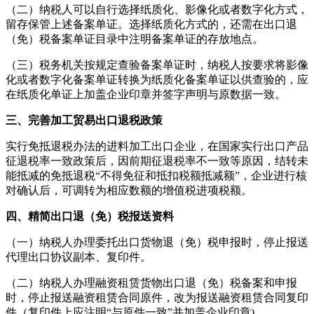
（二）纳税人可以自行选择纸质化、影像化或者数字化方式，
留存保管上述备案单证。选择纸质化方式的，还需在出口退
（免）税备案单证目录中注明备案单证的存放地点。
（三）税务机关按规定查验备案单证时，纳税人按要求将影像
化或者数字化备案单证转换为纸质化备案单证以供查验的，应
在纸质化单证上加盖企业印章并签字声明与原数据一致。
三、完善加工贸易出口退税政策
实行免抵退税办法的进料加工出口企业，在国家实行出口产品
征退税率一致政策后，因前期征退税率不一致等原因，结转未
能抵减的免抵退税“不得免征和抵扣税额抵减额”，企业进行核
对确认后，可调转为相应数额的增值税进项税额。
四、精简出口退（免）税报送资料
（一）纳税人办理委托出口货物退（免）税申报时，停止报送
代理出口协议副本、复印件。
（二）纳税人办理融资租赁货物出口退（免）税备案和申报
时，停止报送融资租赁合同原件，改为报送融资租赁合同复印
件（复印件上应注明“与原件一致”并加盖企业印章
)
。