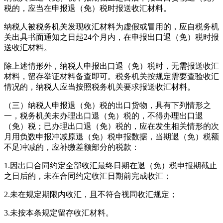
税的，应当在申报退（免）税时报送收汇材料。
纳税人被税务机关发现收汇材料为虚假或冒用的，应自税务机
关出具书面通知之日起
24
个月内，在申报出口退（免）税时报
送收汇材料。
除上述情形外，纳税人申报出口退（免）税时，无需报送收汇
材料，留存举证材料备查即可。税务机关按规定需要查验收汇
情况的，纳税人应当按照税务机关要求报送收汇材料。
（三）纳税人申报退（免）税的出口货物，具有下列情形之
一，税务机关未办理出口退（免）税的，不得办理出口退
（免）税；已办理出口退（免）税的，应在发生相关情形的次
月用负数申报冲减原退（免）税申报数据，当期退（免）税额
不足冲减的，应补缴差额部分的税款：
1.
因出口合同约定全部收汇最终日期在退（免）税申报期截止
之日后的，未在合同约定收汇日期前完成收汇；
2.
未在规定期限内收汇，且不符合视同收汇规定；
3.
未按本条规定留存收汇材料。