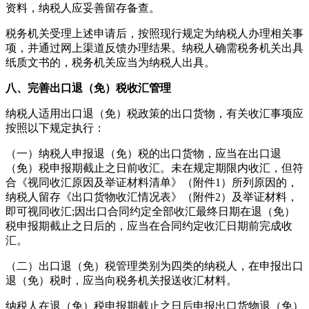
资料，纳税人应妥善留存备查。
税务机关受理上述申请后，按照现行规定为纳税人办理相关事
项，并通过网上渠道反馈办理结果。纳税人确需税务机关出具
纸质文书的，税务机关应当为纳税人出具。
八、完善出口退（免）税收汇管理
纳税人适用出口退（免）税政策的出口货物，有关收汇事项应
按照以下规定执行：
（一）纳税人申报退（免）税的出口货物，应当在出口退
（免）税申报期截止之日前收汇。未在规定期限内收汇，但符
合《视同收汇原因及举证材料清单》（附件
1
）所列原因的，
纳税人留存《出口货物收汇情况表》（附件
2
）及举证材料，
即可视同收汇
;
因出口合同约定全部收汇最终日期在退（免）
税申报期截止之日后的，应当在合同约定收汇日期前完成收
汇。
（二）出口退（免）税管理类别为四类的纳税人，在申报出口
退（免）税时，应当向税务机关报送收汇材料。
纳税人在退（免）税申报期截止之日后申报出口货物退（免）