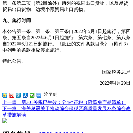
第一条第二项（第
2
目除外）所列的视同出口货物，以及易货
贸易出口货物、边境小额贸易出口货物。
九、施行时间
本公告第一条、第二条、第三条自
2022
年
5
月
1
日起施行，第四
条、第五条自
2022
年
6
月
1
日起施行，第六条、第七条、第八条
自
2022
年
6
月
21
日起施行。《废止的文件条款目录》（附件
3
）
中列明的条款相应停止施行。
特此公告。
国家税务总局
2022
年
4
月
29
日
分享到：
上一篇
：新301关税已生效：分4档征税（附豁免产品清单）
下一篇
：海关总署关于推动综合保税区高质量发展23条综合改
革措施解读