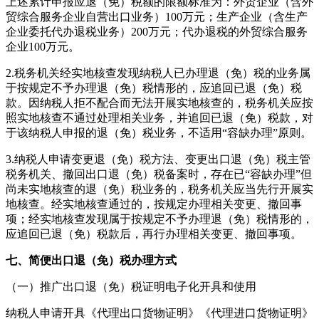
上述累计申报应退（免）税额的限额标准为：外贸企业（含外
贸综合服务企业自营出口业务）
100
万元；生产企业（含生产
企业委托代办退税业务）
200
万元；代办退税的外贸综合服务
企业
100
万元。
2.
税务机关经实地核查发现纳税人已办理退（免）税的业务属
于按规定不予办理退（免）税情形的，应追回已退（免）税
款。因纳税人拒不配合而无法开展实地核查的，税务机关应按
照实地核查不通过处理相关业务，并追回已退（免）税款，对
于该纳税人申报的退（免）税业务，不适用“容缺办理”原则。
3.
纳税人申请变更退（免）税方法、变更出口退（免）税主管
税务机关、撤回出口退（免）税备案时，存在已“容缺办理”但
尚未实地核查的退（免）税业务的，税务机关应当先行开展实
地核查。经实地核查通过的，按规定办理相关变更、撤回事
项；经实地核查发现属于按规定不予办理退（免）税情形的，
应追回已退（免）税款后，再行办理相关变更、撤回事项。
七、简便出口退（免）税办理方式
（一）推广出口退（免）税证明电子化开具和使用
纳税人申请开具《代理出口货物证明》《代理进口货物证明》