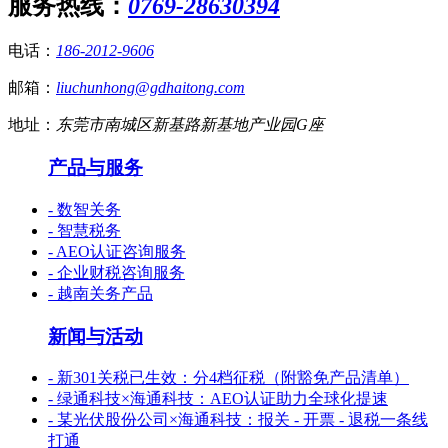
服务热线：
0769-28630394
电话：
186-2012-9606
邮箱：
liuchunhong@gdhaitong.com
地址：
东莞市南城区新基路新基地产业园G座
产品与服务
- 数智关务
- 智慧税务
- AEO认证咨询服务
- 企业财税咨询服务
- 越南关务产品
新闻与活动
- 新301关税已生效：分4档征税（附豁免产品清单）
- 绿通科技×海通科技：AEO认证助力全球化提速
- 某光伏股份公司×海通科技：报关 - 开票 - 退税一条线
打通