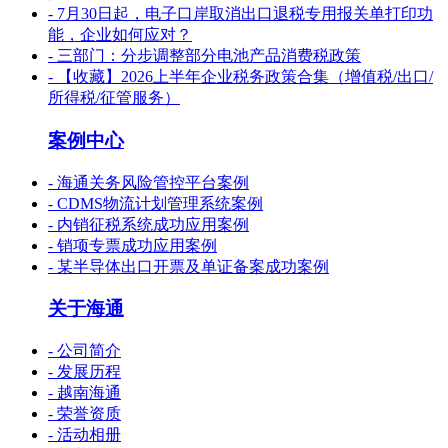
- 7月30日起，电子口岸取消出口退税专用报关单打印功
能，企业如何应对？
- 三部门：分步调整部分电池产品消费税政策
- 【收藏】2026上半年企业税务政策合集（增值税/出口/
所得税/征管服务）
案例中心
- 海通关务风险管控平台案例
- CDMS物流计划管理系统案例
- 内销征税系统成功应用案例
- 销项专票成功应用案例
- 某半导体出口开票及单证备案成功案例
关于海通
- 公司简介
- 发展历程
- 越南海通
- 荣誉资质
- 活动相册