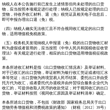
纳税人在本公告施行前已发生上述情形但尚未处理的出口货
物，应当按照本项规定进行处理；纳税人已按规定处理的出口
货物，待收齐收汇材料、退（免）税凭证及相关电子信息后，
即可申报办理出口退（免）税。
（四）纳税人确实无法收汇且不符合视同收汇规定的出口货
物，适用增值税免税政策。
（五）税务机关发现纳税人申报退（免）税的出口货物收汇材
料为虚假或者冒用的，应当按照《中华人民共和国税收征收管
理法》有关规定进行处理，相应的出口货物适用增值税征税政
策。
本条所述收汇材料是指《出口货物收汇情况表》及举证材料。
对于已收汇的出口货物，举证材料为银行收汇凭证或者结汇水
单等凭证；出口货物为跨境贸易人民币结算、委托出口并由受
托方代为收汇，或者委托代办退税并由外贸综合服务企业代为
收汇的，可提供收取人民币的收款凭证；对于视同收汇的出口
货物，举证材料按照《视同收汇原因及举证材料清单》确定。
本条所述出口货物，不包括《财政部 国家税务总局关于出口
货物劳务增值税和消费税政策的通知》（财税〔
2012
〕
39
号）