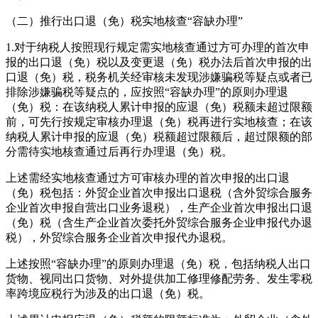
（二）推行出口退（免）税实地核查“容缺办理”
1.
对于纳税人按照现行规定需实地核查通过方可办理的首次申
报的出口退（免）税以及变更退（免）税办法后首次申报的出
口退（免）税，税务机关经审核未发现涉嫌骗税等疑点或者已
排除涉嫌骗税等疑点的，应按照“容缺办理”的原则办理退
（免）税：在该纳税人累计申报的应退（免）税额未超过限额
前，可先行按规定审核办理退（免）税再进行实地核查；在该
纳税人累计申报的应退（免）税额超过限额后，超过限额的部
分需待实地核查通过后再行办理退（免）税。
上述需经实地核查通过方可审核办理的首次申报的出口退
（免）税包括：外贸企业首次申报出口退税（含外贸综合服务
企业首次申报自营出口业务退税），生产企业首次申报出口退
（免）税（含生产企业首次委托外贸综合服务企业申报代办退
税），外贸综合服务企业首次申报代办退税。
上述按照“容缺办理”的原则办理退（免）税，包括纳税人出口
货物、视同出口货物、对外提供加工修理修配劳务、发生零税
率跨境应税行为涉及的出口退（免）税。