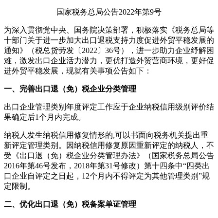
国家税务总局公告
2022
年第
9
号
为深入贯彻党中央、国务院决策部署，积极落实《税务总局等
十部门关于进一步加大出口退税支持力度促进外贸平稳发展的
通知》（税总货劳发〔
2022
〕
36
号），进一步助力企业纾解困
难，激发出口企业活力潜力，更优打造外贸营商环境，更好促
进外贸平稳发展，现就有关事项公告如下：
一、完善出口退（免）税企业分类管理
出口企业管理类别年度评定工作应于企业纳税信用级别评价结
果确定后
1
个月内完成。
纳税人发生纳税信用修复情形的
,
可以书面向税务机关提出重
新评定管理类别。因纳税信用修复原因重新评定的纳税人，不
受《出口退（免）税企业分类管理办法》（国家税务总局公告
2016
年第
46
号发布，
2018
年第
31
号修改）第十四条中“四类出
口企业自评定之日起，
12
个月内不得评定为其他管理类别”规
定限制。
二、优化出口退（免）税备案单证管理