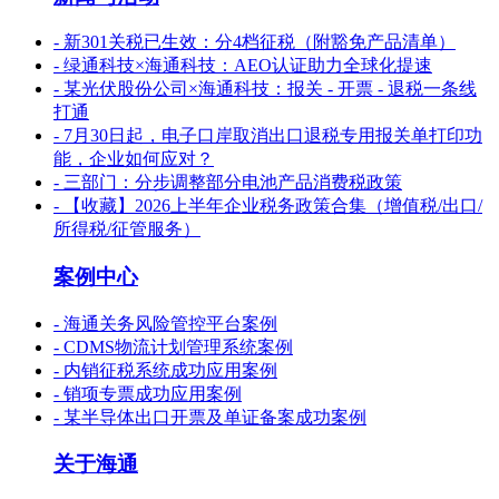
- 新301关税已生效：分4档征税（附豁免产品清单）
- 绿通科技×海通科技：AEO认证助力全球化提速
- 某光伏股份公司×海通科技：报关 - 开票 - 退税一条线
打通
- 7月30日起，电子口岸取消出口退税专用报关单打印功
能，企业如何应对？
- 三部门：分步调整部分电池产品消费税政策
- 【收藏】2026上半年企业税务政策合集（增值税/出口/
所得税/征管服务）
案例中心
- 海通关务风险管控平台案例
- CDMS物流计划管理系统案例
- 内销征税系统成功应用案例
- 销项专票成功应用案例
- 某半导体出口开票及单证备案成功案例
关于海通