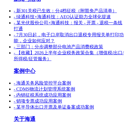
- 新301关税已生效：分4档征税（附豁免产品清单）
- 绿通科技×海通科技：AEO认证助力全球化提速
- 某光伏股份公司×海通科技：报关 - 开票 - 退税一条线
打通
- 7月30日起，电子口岸取消出口退税专用报关单打印功
能，企业如何应对？
- 三部门：分步调整部分电池产品消费税政策
- 【收藏】2026上半年企业税务政策合集（增值税/出口/
所得税/征管服务）
案例中心
- 海通关务风险管控平台案例
- CDMS物流计划管理系统案例
- 内销征税系统成功应用案例
- 销项专票成功应用案例
- 某半导体出口开票及单证备案成功案例
关于海通