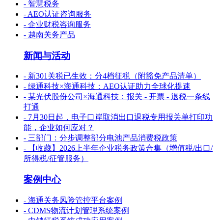
- 智慧税务
- AEO认证咨询服务
- 企业财税咨询服务
- 越南关务产品
新闻与活动
- 新301关税已生效：分4档征税（附豁免产品清单）
- 绿通科技×海通科技：AEO认证助力全球化提速
- 某光伏股份公司×海通科技：报关 - 开票 - 退税一条线
打通
- 7月30日起，电子口岸取消出口退税专用报关单打印功
能，企业如何应对？
- 三部门：分步调整部分电池产品消费税政策
- 【收藏】2026上半年企业税务政策合集（增值税/出口/
所得税/征管服务）
案例中心
- 海通关务风险管控平台案例
- CDMS物流计划管理系统案例