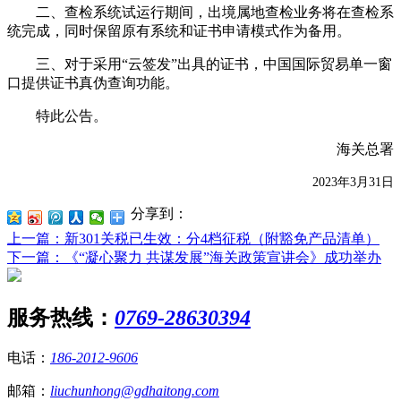
二、查检系统试运行期间，出境属地查检业务将在查检系
统完成，同时保留原有系统和证书申请模式作为备用。
三、对于采用“云签发”出具的证书，中国国际贸易单一窗
口提供证书真伪查询功能。
特此公告。
海关总署
2023
年
3
月
31
日
分享到：
上一篇
：新301关税已生效：分4档征税（附豁免产品清单）
下一篇
：《“凝心聚力 共谋发展”海关政策宣讲会》成功举办
服务热线：
0769-28630394
电话：
186-2012-9606
邮箱：
liuchunhong@gdhaitong.com