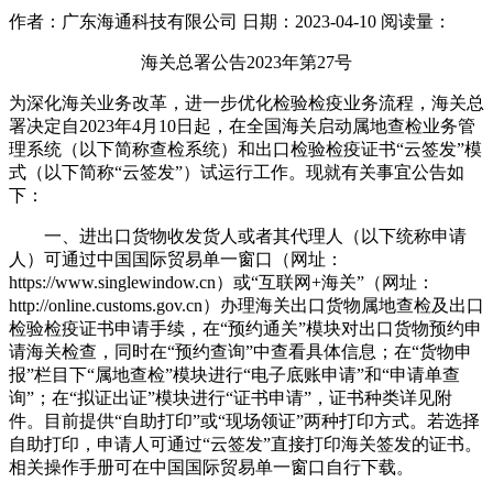
作者：广东海通科技有限公司
日期：2023-04-10
阅读量：
海关总署公告
2023
年第
27
号
为深化海关业务改革，进一步优化检验检疫业务流程，海关总
署决定自
2023
年
4
月
10
日起，在全国海关启动属地查检业务管
理系统（以下简称查检系统）和出口检验检疫证书
“
云签发
”
模
式（以下简称
“
云签发
”
）试运行工作。现就有关事宜公告如
下：
一、进出口货物收发货人或者其代理人（以下统称申请
人）可通过中国国际贸易单一窗口（网址：
https://www.singlewindow.cn
）或
“
互联网
+
海关
”
（网址：
http://online.customs.gov.cn
）办理海关出口货物属地查检及出口
检验检疫证书申请手续，在
“
预约通关
”
模块对出口货物预约申
请海关检查，同时在
“
预约查询
”
中查看具体信息；在
“
货物申
报
”
栏目下
“
属地查检
”
模块进行
“
电子底账申请
”
和
“
申请单查
询
”
；在
“
拟证出证
”
模块进行
“
证书申请
”
，证书种类详见附
件。目前提供
“
自助打印
”
或“现场领证”两种打印方式。若选择
自助打印，申请人可通过“云签发”直接打印海关签发的证书。
相关操作手册可在中国国际贸易单一窗口自行下载。