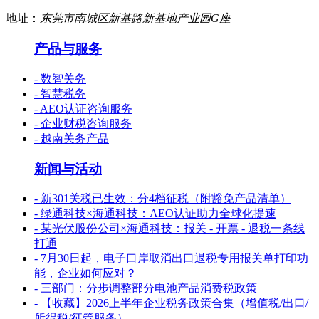
地址：
东莞市南城区新基路新基地产业园G座
产品与服务
- 数智关务
- 智慧税务
- AEO认证咨询服务
- 企业财税咨询服务
- 越南关务产品
新闻与活动
- 新301关税已生效：分4档征税（附豁免产品清单）
- 绿通科技×海通科技：AEO认证助力全球化提速
- 某光伏股份公司×海通科技：报关 - 开票 - 退税一条线
打通
- 7月30日起，电子口岸取消出口退税专用报关单打印功
能，企业如何应对？
- 三部门：分步调整部分电池产品消费税政策
- 【收藏】2026上半年企业税务政策合集（增值税/出口/
所得税/征管服务）